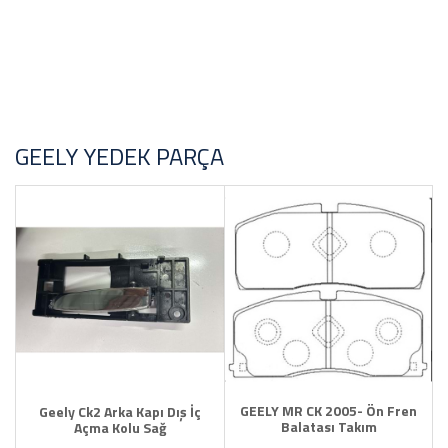
Toyota Yedek Parça
YAĞ Antifirz Ve Sıvı Ürünleri
GEELY YEDEK PARÇA
GEELY MR CK 2005- Ön Fren
Geely Ck2 Arka Kapı Dış İç
Balatası Takım
Açma Kolu Sağ