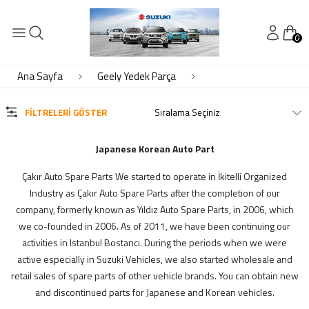
0
KATEGORİLER
Audi Yedek Parça
Ana Sayfa
Geely Yedek Parça
Bmw Yedek Parça
Byd Yedek Parça
FILTRELERI GÖSTER
Chery Yedek Parça
Chevrolet Yedek Parça
Japanese Korean Auto Part
Daewoo Yedek Parça
Çakır Auto Spare Parts We started to operate in İkitelli Organized
DAİHATSU
Industry as Çakır Auto Spare Parts after the completion of our
Daihatsu Yedek Parça
company, formerly known as Yıldız Auto Spare Parts, in 2006, which
Dfm Dfsk Yedek Parça
we co-founded in 2006. As of 2011, we have been continuing our
Fiat Yedek Parça
activities in Istanbul Bostancı. During the periods when we were
Ford Yedek Parça
active especially in Suzuki Vehicles, we also started wholesale and
Geely Yedek Parça
retail sales of spare parts of other vehicle brands. You can obtain new
Honda Yedek Parça
and discontinued parts for Japanese and Korean vehicles.