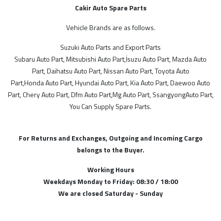
Hyundai Yedek Parça
Cakir Auto Spare Parts
İsuzu Yedek Parça
Kia Yedek Parça
Vehicle Brands are as follows.
MARKALAR
Lan Rover Yedek Parça
Suzuki Auto Parts and Export Parts
Mazda Yedek Parça
ithal
Subaru Auto Part, Mitsubishi Auto Part,İsuzu Auto Part, Mazda Auto
Mercedes Yedek Parça
Part, Daihatsu Auto Part, Nissan Auto Part, Toyota Auto
Mg Yedek Parça
Part,Honda Auto Part, Hyundai Auto Part, Kia Auto Part, Daewoo Auto
MODELLER
Mitsubishi Yedek Parça
Part, Chery Auto Part, Dfm Auto Part,Mg Auto Part, SsangyongAuto Part,
You Can Supply Spare Parts.
Nissan Yedek Parça
İthal Ürünlerimiz
Opel Yedek Parçaları
Peugeot Yedek Parça
For Returns and Exchanges, Outgoing and Incoming Cargo
Proton Yedek Parça
belongs to the Buyer.
STOK DURUMU
Renault Yedek Parça
Working Hours
Sadece Stoktakiler
Ssangyong Yedek Parça
Weekdays Monday to Friday: 08:30 / 18:00
Subaru Yedek Parça
We are closed Saturday - Sunday
Suzuki Yedek Parça
FİYAT ARALIĞI
Tata Yedek Parça