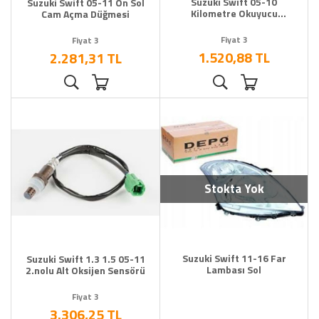
Suzuki Swift 05-10
Suzuki Swift 05-11 Ön Sol
Kilometre Okuyucu
Cam Açma Düğmesi
Sensörü 4x4
Fiyat 3
Fiyat 3
1.520,88 TL
2.281,31 TL
Stokta Yok
Suzuki Swift 11-16 Far
Suzuki Swift 1.3 1.5 05-11
Lambası Sol
2.nolu Alt Oksijen Sensörü
Fiyat 3
3.306,25 TL