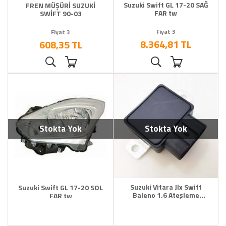
Suzuki Swift GL 17-20 SAĞ
FREN MÜŞÜRİ SUZUKİ
FAR tw
SWİFT 90-03
Fiyat 3
Fiyat 3
8.364,81 TL
608,35 TL
Stokta Yok
Stokta Yok
Suzuki Vitara Jlx Swift
Suzuki Swift GL 17-20 SOL
Baleno 1.6 Ateşleme
FAR tw
Modülü