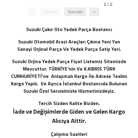
1 / 2
«
Önceki
Sonraki
»
Suzuki Çakır Oto Yedek Parça Bostancı
Suzuki Otomobil Arazi Araçları Çıkma Yeni Yan
Sanayi Orjinal Parça Ve Yedek Parça Satiş Yeri.
Suzuki Orjina Yedek Parça Fiyat Listemiz Sitemizde
Mevcuttur. TÜRKİYE'nin Ve K.KIBRIS TÜRK
CUMHURİYETİ'ne Anlaşmalı Kargo İle Adrese Teslim
Kargo Yapılı. Ve Ayrıca İstanbul Bostancıda Bulunan
Suzuki Özel Servisimizle Hizmetinizdeyiz.
Tercih Sizden Kalite Bizden.
İade ve Değişimlerde Giden ve Gelen Kargo
Alı
cıya Aittir.
Çalışma Saatleri