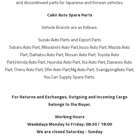
MODELLER
and discontinued parts for Japanese and Korean vehicles.
Cakir Auto Spare Parts
İthal Ürünlerimiz
SGP
Vehicle Brands are as follows.
Tayvan
Suzuki Auto Parts and Export Parts
Subaru Auto Part, Mitsubishi Auto Part,İsuzu Auto Part, Mazda Auto
Malezya
Part, Daihatsu Auto Part, Nissan Auto Part, Toyota Auto
Çin
Part,Honda Auto Part, Hyundai Auto Part, Kia Auto Part, Daewoo Auto
Part, Chery Auto Part, Dfm Auto Part,Mg Auto Part, SsangyongAuto Part,
You Can Supply Spare Parts.
STOK DURUMU
Sadece Stoktakiler
For Returns and Exchanges, Outgoing and Incoming Cargo
belongs to the Buyer.
FİYAT ARALIĞI
Working Hours
Weekdays Monday to Friday: 08:30 / 18:00
We are closed Saturday - Sunday