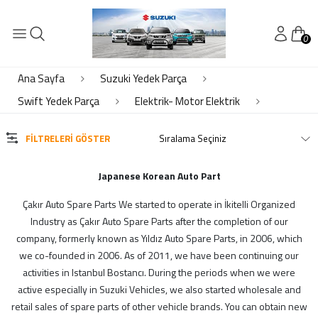
0
KATEGORİLER
Elektrik- Motor Elektrik
Ana Sayfa
Suzuki Yedek Parça
Kaporta
Swift Yedek Parça
Elektrik- Motor Elektrik
Motor Piston Krank Silindir Kapak
Motor Soğutma - Klima
FILTRELERI GÖSTER
Süspansiyon Ön Arka
Şanzıman Diferansiyel
Japanese Korean Auto Part
Çakır Auto Spare Parts We started to operate in İkitelli Organized
MARKALAR
Industry as Çakır Auto Spare Parts after the completion of our
company, formerly known as Yıldız Auto Spare Parts, in 2006, which
ithal
we co-founded in 2006. As of 2011, we have been continuing our
suzuki
activities in Istanbul Bostancı. During the periods when we were
active especially in Suzuki Vehicles, we also started wholesale and
retail sales of spare parts of other vehicle brands. You can obtain new