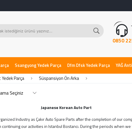
0850 22
Parça
Ssangyong Yedek Parça
Dfm Dfsk Yedek Parça
YAĞ Anti
t Yedek Parça
Süspansiyon Ön Arka
Japanese Korean Auto Part
 Organized Industry as Çakır Auto Spare Parts after the completion of our com
ntinuing our activities in Istanbul Bostancı. During the periods when we w