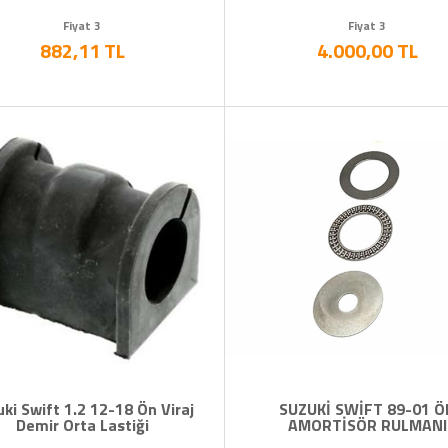
Fiyat 3
Fiyat 3
882,11 TL
4.000,00 TL
ki Swift 1.2 12-18 Ön Viraj
SUZUKİ SWİFT 89-01 Ö
Demir Orta Lastiği
AMORTİSÖR RULMANI