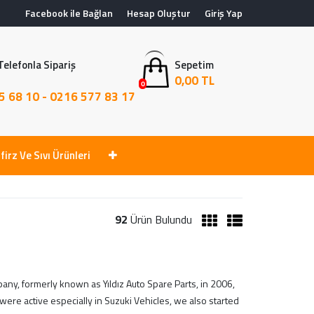
Facebook ile Bağlan
Hesap Oluştur
Giriş Yap
Telefonla Sipariş
Sepetim
0,00 TL
0
5 68 10 - 0216 577 83 17
firz Ve Sıvı Ürünleri
92
Ürün Bulundu
pany, formerly known as Yıldız Auto Spare Parts, in 2006,
ere active especially in Suzuki Vehicles, we also started