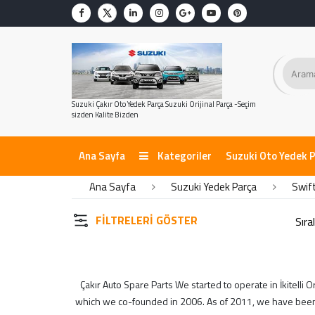
KATEGORİLER
Elektrik- Motor Elektrik
Kaporta
Suzuki Çakır Oto Yedek Parça Suzuki Orijinal Parça -Seçim
Motor Piston Krank Silindir Kapak
sizden Kalite Bizden
Motor Soğutma - Klima
Süspansiyon Ön Arka
Ana Sayfa
Kategoriler
Suzuki Oto Yedek 
Şanzıman Diferansiyel
Ana Sayfa
Suzuki Yedek Parça
Swif
MARKALAR
FILTRELERI GÖSTER
Çkr Auto
ithal
Çakır Auto Spare Parts We started to operate in İkitelli
suzuki
which we co-founded in 2006. As of 2011, we have been co
Yerli