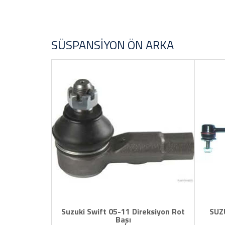
STOK DURUMU
Sadece Stoktakiler
SÜSPANSIYON ÖN ARKA
FİYAT ARALIĞI
Suzuki Swift 05-11 Direksiyon Rot
SUZ
Başı