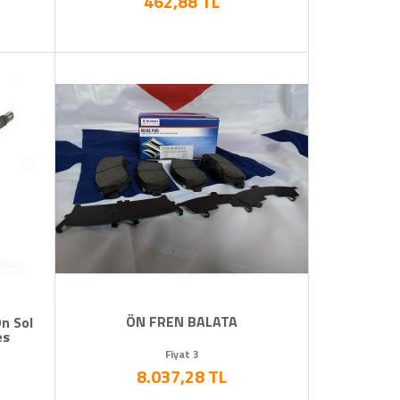
462,88 TL
ÖN FREN BALATA
n Sol
es
Fiyat 3
8.037,28 TL