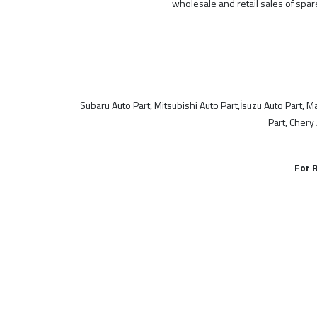
wholesale and retail sales of spa
MODELLER
SGP
Subaru Auto Part, Mitsubishi Auto Part,İsuzu Auto Part, 
Suzie Parts
Part, Chery
İthal Ürünlerimiz
TR
For 
Çin
Fransız
Türk Malı
Alman
Malezya