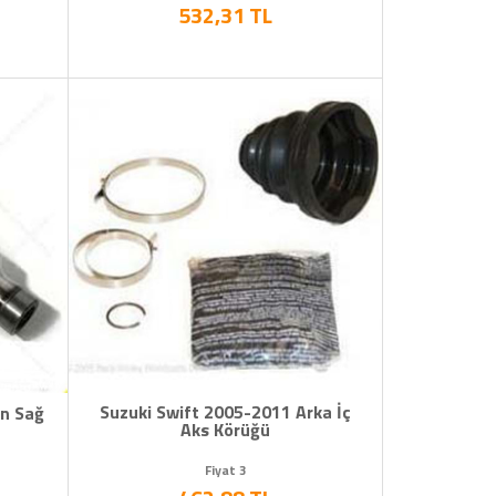
532,31 TL
Suzuki Swift 2005-2011 Arka İç
Ön Sağ
Aks Körüğü
Fiyat 3