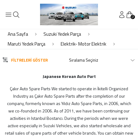
0
KATEGORİLER
Elektrik- Motor Elektrik
Ana Sayfa
Suzuki Yedek Parça
Kaporta
Maruti Yedek Parça
Elektrik- Motor Elektrik
Motor Piston Krank Silindir Kapak
Soğutma
FILTRELERI GÖSTER
Süspansiyon Ön Arka
Şanzıman Diferansiyel
Japanese Korean Auto Part
Çakır Auto Spare Parts We started to operate in İkitelli Organized
MARKALAR
Industry as Çakır Auto Spare Parts after the completion of our
company, formerly known as Yıldız Auto Spare Parts, in 2006, which
Çkr Auto
we co-founded in 2006. As of 2011, we have been continuing our
ithal
activities in Istanbul Bostancı. During the periods when we were
active especially in Suzuki Vehicles, we also started wholesale and
suzuki
retail sales of spare parts of other vehicle brands. You can obtain new
Yerli