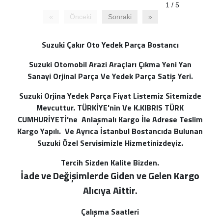
1 / 5
«
Önceki
Sonraki
»
Suzuki Çakır Oto Yedek Parça Bostancı
Suzuki Otomobil Arazi Araçları Çıkma Yeni Yan
Sanayi Orjinal Parça Ve Yedek Parça Satiş Yeri.
Suzuki Orjina Yedek Parça Fiyat Listemiz Sitemizde
Mevcuttur. TÜRKİYE'nin Ve K.KIBRIS TÜRK
CUMHURİYETİ'ne Anlaşmalı Kargo İle Adrese Teslim
Kargo Yapılı. Ve Ayrıca İstanbul Bostancıda Bulunan
Suzuki Özel Servisimizle Hizmetinizdeyiz.
Tercih Sizden Kalite Bizden.
İade ve Değişimlerde Giden ve Gelen Kargo
Alı
cıya Aittir.
Çalışma Saatleri