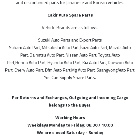
and discontinued parts for Japanese and Korean vehicles.
Cakir Auto Spare Parts
MODELLER
Vehicle Brands are as follows.
SGP
Suzuki Auto Parts and Export Parts
Subaru Auto Part, Mitsubishi Auto Part,İsuzu Auto Part, Mazda Auto
Suzie Parts
Part, Daihatsu Auto Part, Nissan Auto Part, Toyota Auto
İthal Ürünlerimiz
Part,Honda Auto Part, Hyundai Auto Part, Kia Auto Part, Daewoo Auto
Çin
Part, Chery Auto Part, Dfm Auto Part,Mg Auto Part, SsangyongAuto Part,
You Can Supply Spare Parts.
Japon
Türk Malı
For Returns and Exchanges, Outgoing and Incoming Cargo
Malezya
belongs to the Buyer.
Kore
Working Hours
Weekdays Monday to Friday: 08:30 / 18:00
We are closed Saturday - Sunday
STOK DURUMU