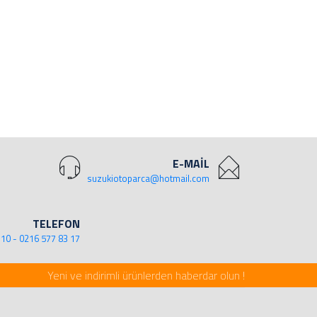
E-MAİL
suzukiotoparca@hotmail.com
TELEFON
 10 - 0216 577 83 17
Yeni ve indirimli ürünlerden haberdar olun !