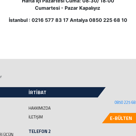
Hafta içi Pazartesi Cuma: 08:30/ 18:00
Cumartesi - Pazar Kapalıyız
İstanbul : 0216 577 83 17 Antalya 0850 225 68 10
ir
İRTİBAT
0850 225 68
HAKKIMIZDA
İLETIŞIM
E-BÜLTEN
TELEFON 2
RI ÜÇÜN