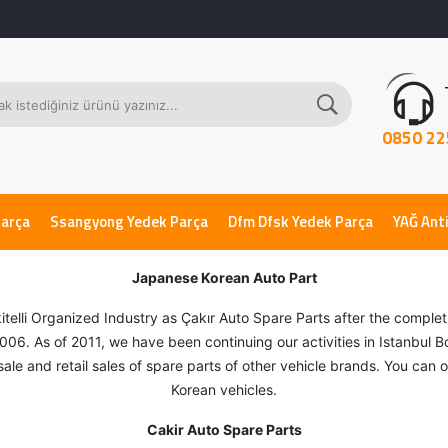
0850 22
Parça
Ssangyong Yedek Parça
Dfm Dfsk Yedek Parça
YAĞ Anti
Japanese Korean Auto Part
kitelli Organized Industry as Çakır Auto Spare Parts after the comple
06. As of 2011, we have been continuing our activities in Istanbul 
esale and retail sales of spare parts of other vehicle brands. You ca
Korean vehicles.
Cakir Auto Spare Parts