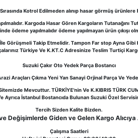
Sırasında Kotrol Edilmeden alınıp hasar görmüş ürünlere 
Yapılmalıdır. Kargoda Hasar Gören Kargoların Tutanağını T
şinde ödeme yapılmalıdır ödeme yapılmayan ürün çıkışı ol
le Görüşmeli Takip Etmelidir. Tampon Far stop Ayna Gibi H
alarınız Türkiye Ve K.KT.C Adresinize Teslim Turtiçi Karg
Suzuki Çakır Oto Yedek Parça Bostancı
razi Araçları Çıkma Yeni Yan Sanayi Orjinal Parça Ve Yedek
iz Sitemizde Mevcuttur. TÜRKİYE'nin Ve K.KIBRIS TÜRK CU
Ve Ayrıca İstanbul Bostancıda Bulunan Suzuki Özel Servisi
Tercih Sizden Kalite Bizden.
ve Değişimlerde Giden ve Gelen Kargo Alı
cıya 
Çalışma Saatleri