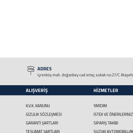
ADRES
içrenköy mah. doğanbey cad ertaç sokak no:27/C Ataşeh
ALIŞVERİŞ
HİZMETLER
K.V.K. KANUNU
YARDIM
GIZLILIK SÖZLEŞMESI
İSTEK VE ÖNERILERINIZ
GARANTI ŞARTLARI
SIPARIŞ TAKIBI
TESLIMAT ŞARTLARI
SUZUKI AVTOMOBILLƏ