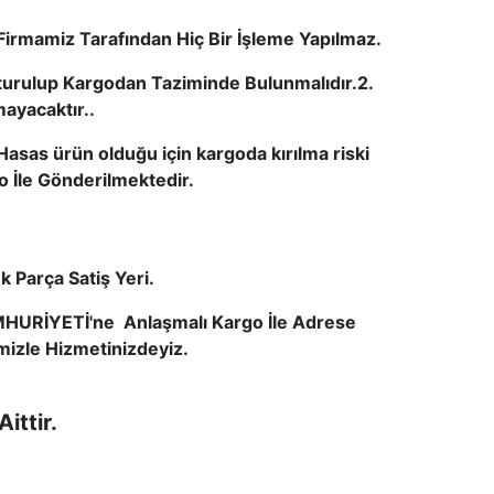
Firmamiz Tarafından Hiç Bir İşleme Yapılmaz.
uturulup Kargodan Taziminde Bulunmalıdır.2.
mayacaktır..
asas ürün olduğu için kargoda kırılma riski
o İle Gönderilmektedir.
 Parça Satiş Yeri.
MHURİYETİ'ne Anlaşmalı Kargo İle Adrese
mizle Hizmetinizdeyiz.
Aittir.