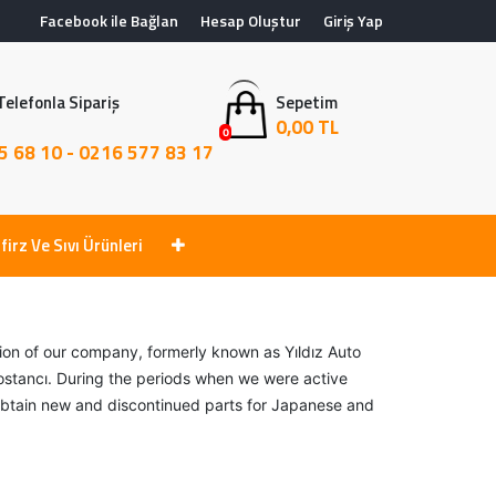
Facebook ile Bağlan
Hesap Oluştur
Giriş Yap
Telefonla Sipariş
Sepetim
0,00 TL
0
5 68 10 - 0216 577 83 17
firz Ve Sıvı Ürünleri
tion of our company, formerly known as Yıldız Auto
Bostancı. During the periods when we were active
n obtain new and discontinued parts for Japanese and