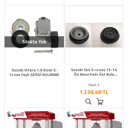
Stokta Yok
Suzuki Sx4 S-cross 13-14
Suzuki Vitara 1.6 Dizel S-
Ön Amortisör Üst Kule
Cross Yaylı GERGİ RULMANI
Takozu
Fiyat 3
1.238,48 TL