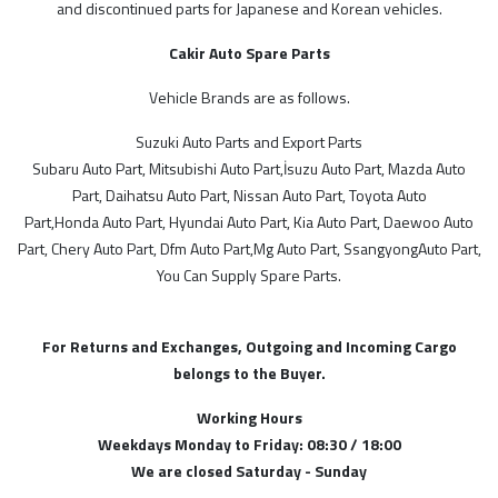
and discontinued parts for Japanese and Korean vehicles.
MODELLER
Cakir Auto Spare Parts
İthal Ürünlerimiz
Vehicle Brands are as follows.
Suzie Parts
SGP
Suzuki Auto Parts and Export Parts
Subaru Auto Part, Mitsubishi Auto Part,İsuzu Auto Part, Mazda Auto
Tayvan
Part, Daihatsu Auto Part, Nissan Auto Part, Toyota Auto
Alman
Part,Honda Auto Part, Hyundai Auto Part, Kia Auto Part, Daewoo Auto
Part, Chery Auto Part, Dfm Auto Part,Mg Auto Part, SsangyongAuto Part,
Malezya
You Can Supply Spare Parts.
Çin
For Returns and Exchanges, Outgoing and Incoming Cargo
belongs to the Buyer.
STOK DURUMU
Sadece Stoktakiler
Working Hours
Weekdays Monday to Friday: 08:30 / 18:00
We are closed Saturday - Sunday
FİYAT ARALIĞI