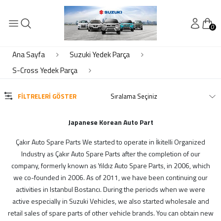
0
KATEGORİLER
Elektrik- Motor Elektrik
Ana Sayfa
Suzuki Yedek Parça
Kaporta
S-Cross Yedek Parça
Motor Piston Krank Silindir Kapak
Motor Soğutma - Klima
FILTRELERI GÖSTER
Süspansiyon Ön Arka
Japanese Korean Auto Part
MARKALAR
Çakır Auto Spare Parts We started to operate in İkitelli Organized
Industry as Çakır Auto Spare Parts after the completion of our
Çkr Auto
company, formerly known as Yıldız Auto Spare Parts, in 2006, which
ithal
we co-founded in 2006. As of 2011, we have been continuing our
suzuki
activities in Istanbul Bostancı. During the periods when we were
active especially in Suzuki Vehicles, we also started wholesale and
retail sales of spare parts of other vehicle brands. You can obtain new