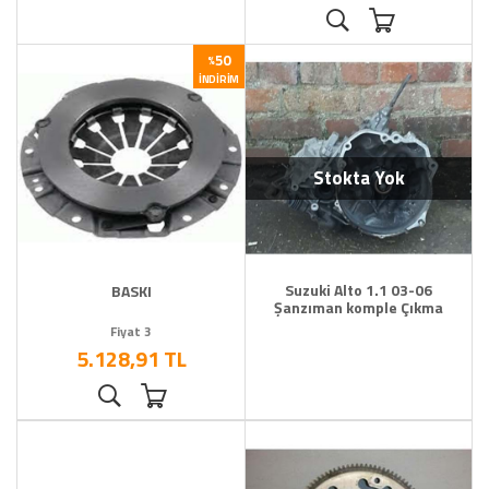
50
%
İNDIRIM
Stokta Yok
Suzuki Alto 1.1 03-06
BASKI
Şanzıman komple Çıkma
Fiyat 3
5.128,91 TL