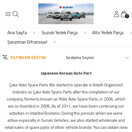
0
KATEGORİLER
Elektrik- Motor Elektrik
Ana Sayfa
Suzuki Yedek Parça
Alto Yedek Parça
Kaporta
Şanzıman Difransiyel
Motor Piston Krank Silindir Kapak
Soğutma
FILTRELERI GÖSTER
Süspansiyon Ön Arka
Şanzıman Difransiyel
Japanese Korean Auto Part
Çakır Auto Spare Parts We started to operate in İkitelli Organized
MARKALAR
Industry as Çakır Auto Spare Parts after the completion of our
company, formerly known as Yıldız Auto Spare Parts, in 2006, which
ithal
we co-founded in 2006. As of 2011, we have been continuing our
suzuki
activities in Istanbul Bostancı. During the periods when we were
active especially in Suzuki Vehicles, we also started wholesale and
retail sales of spare parts of other vehicle brands. You can obtain new