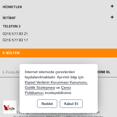
HİZMETLER
İRTİBAT
TELEFON 2
0216 577 83 21
0216 577 83 17
E-BÜLTEN
ABONE OL
İnternet sitemizde çerezlerden
faydalanılmaktadır. Ayrıntılı bilgi için
Kişisel Verilerin Korunması Kanununu,
Gizlilik Sözleşmesi
ve
Çerez
Politikamızı
inceleyebilirsiniz.
Reddet
Kabul Et
Copyright 2026 cakirotoparca.com - Tüm hakları saklıdır.