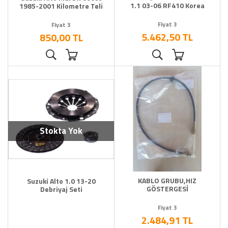
1.1 03-06 RF410 Korea
1985-2001 Kilometre Teli
Fiyat 3
Fiyat 3
5.462,50 TL
850,00 TL
Stokta Yok
KABLO GRUBU,HIZ
Suzuki Alto 1.0 13-20
GÖSTERGESİ
Debriyaj Seti
Fiyat 3
2.484,91 TL