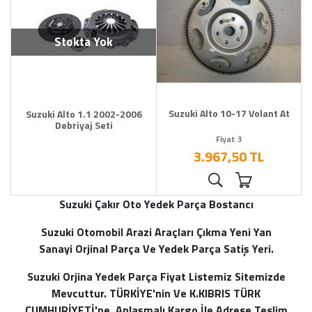
Stokta Yok
Suzuki Alto 10-17 Volant At
Suzuki Alto 1.1 2002-2006
Debriyaj Seti
Fiyat 3
3.967,50 TL
Suzuki Çakır Oto Yedek Parça Bostancı
Suzuki Otomobil Arazi Araçları Çıkma Yeni Yan
Sanayi Orjinal Parça Ve Yedek Parça Satiş Yeri.
Suzuki Orjina Yedek Parça Fiyat Listemiz Sitemizde
Mevcuttur. TÜRKİYE'nin Ve K.KIBRIS TÜRK
CUMHURİYETİ'ne Anlaşmalı Kargo İle Adrese Teslim