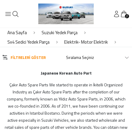
0
KATEGORİLER
Elektrik- Motor Elektrik
Ana Sayfa
Suzuki Yedek Parça
Kaporta
Sx4 Sedici Yedek Parça
Elektrik- Motor Elektrik
Motor Piston Krank Silindir Kapak
Motor Soğutma - Klima
FILTRELERI GÖSTER
Süspansiyon Ön Arka
Şanzıman Diferansiyel
Japanese Korean Auto Part
Çakır Auto Spare Parts We started to operate in İkitelli Organized
MARKALAR
Industry as Çakır Auto Spare Parts after the completion of our
company, formerly known as Yıldız Auto Spare Parts, in 2006, which
ithal
we co-founded in 2006. As of 2011, we have been continuing our
suzuki
activities in Istanbul Bostancı. During the periods when we were
active especially in Suzuki Vehicles, we also started wholesale and
retail sales of spare parts of other vehicle brands. You can obtain new