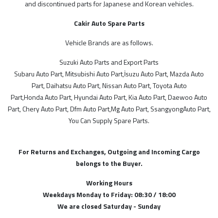
MODELLER
and discontinued parts for Japanese and Korean vehicles.
Cakir Auto Spare Parts
İthal Ürünlerimiz
SGP
Vehicle Brands are as follows.
Tayvan
Suzuki Auto Parts and Export Parts
Subaru Auto Part, Mitsubishi Auto Part,İsuzu Auto Part, Mazda Auto
Alman
Part, Daihatsu Auto Part, Nissan Auto Part, Toyota Auto
Çin
Part,Honda Auto Part, Hyundai Auto Part, Kia Auto Part, Daewoo Auto
Part, Chery Auto Part, Dfm Auto Part,Mg Auto Part, SsangyongAuto Part,
You Can Supply Spare Parts.
STOK DURUMU
Sadece Stoktakiler
For Returns and Exchanges, Outgoing and Incoming Cargo
belongs to the Buyer.
FİYAT ARALIĞI
Working Hours
Weekdays Monday to Friday: 08:30 / 18:00
We are closed Saturday - Sunday