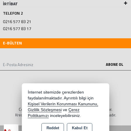
İRTİBAT
TELEFON 2
0216 577 83 21
0216 577 83 17
E-BÜLTEN
ABONE OL
İnternet sitemizde çerezlerden
faydalanılmaktadır. Ayrıntılı bilgi için
Kişisel Verilerin Korunması Kanununu,
Copyright 2026 cakirotoparca.com - Tüm hakları saklıdır.
Gizlilik Sözleşmesi
ve
Çerez
Kredi kartı bilgileriniz 256bit SSL sertifikası ile korunmaktadır.
Politikamızı
inceleyebilirsiniz.
Reddet
Kabul Et