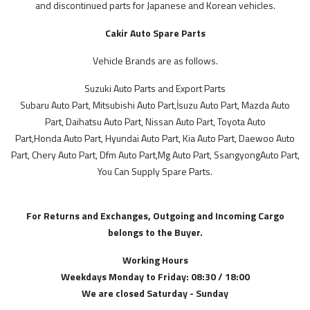
and discontinued parts for Japanese and Korean vehicles.
Cakir Auto Spare Parts
MODELLER
Vehicle Brands are as follows.
SGP
Suzuki Auto Parts and Export Parts
Subaru Auto Part, Mitsubishi Auto Part,İsuzu Auto Part, Mazda Auto
Suzie Parts
Part, Daihatsu Auto Part, Nissan Auto Part, Toyota Auto
İthal Ürünlerimiz
Part,Honda Auto Part, Hyundai Auto Part, Kia Auto Part, Daewoo Auto
TR
Part, Chery Auto Part, Dfm Auto Part,Mg Auto Part, SsangyongAuto Part,
You Can Supply Spare Parts.
Çin
Tayvan
For Returns and Exchanges, Outgoing and Incoming Cargo
Japon
belongs to the Buyer.
Fransız
Working Hours
Türk Malı
Weekdays Monday to Friday: 08:30 / 18:00
We are closed Saturday - Sunday
Alman