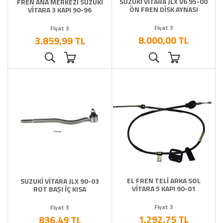
SUZUKİ VİTARA JLX V6 95-00
FREN ANA MERKEZİ SUZUKİ
ÖN FREN DİSK AYNASI
VİTARA 3 KAPI 90-96
Fiyat 3
Fiyat 3
8.000,00 TL
3.859,99 TL
EL FREN TELİ ARKA SOL
SUZUKİ VİTARA JLX 90-03
VİTARA 5 KAPI 90-01
ROT BAŞI İÇ KISA
Fiyat 3
Fiyat 3
1.292,75 TL
836,49 TL