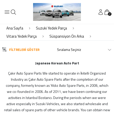
0
KATEGORİLER
Elektrik - Motor Elektrik
Ana Sayfa
Suzuki Yedek Parça
Kaporta
Vitara Yedek Parça
Süspansiyon Ön Arka
Motor Piston Krank Silindir Kapak
Soğutma
FILTRELERI GÖSTER
Süspansiyon Ön Arka
Şanzıman - Difransiye
Japanese Korean Auto Part
Çakır Auto Spare Parts We started to operate in İkitelli Organized
MARKALAR
Industry as Çakır Auto Spare Parts after the completion of our
company, formerly known as Yıldız Auto Spare Parts, in 2006, which
Çkr Auto
we co-founded in 2006. As of 2011, we have been continuing our
ithal
activities in Istanbul Bostancı. During the periods when we were
active especially in Suzuki Vehicles, we also started wholesale and
suzuki
retail sales of spare parts of other vehicle brands. You can obtain new
Yerli