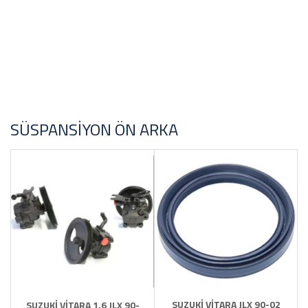
Malezya
STOK DURUMU
Sadece Stoktakiler
SÜSPANSIYON ÖN ARKA
FİYAT ARALIĞI
SUZUKİ VİTARA JLX 90-02
SUZUKİ VİTARA 1.6 JLX 90-