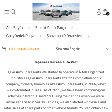
0
KATEGORİLER
Elektrik- Motor Elektrik
Ana Sayfa
Suzuki Yedek Parça
Kaporta
Carry Yedek Parça
Şanzıman Diferansiyel
Motor Piston Krank Silindir Kapak
Motor Soğutma - Klima
FILTRELERI GÖSTER
Süspansiyon Ön Arka
Şanzıman Diferansiyel
Japanese Korean Auto Part
Çakır Auto Spare Parts We started to operate in İkitelli Organized
MARKALAR
Industry as Çakır Auto Spare Parts after the completion of our
company, formerly known as Yıldız Auto Spare Parts, in 2006, which
Çkr Auto
we co-founded in 2006. As of 2011, we have been continuing our
ithal
activities in Istanbul Bostancı. During the periods when we were
active especially in Suzuki Vehicles, we also started wholesale and
suzuki
retail sales of spare parts of other vehicle brands. You can obtain new