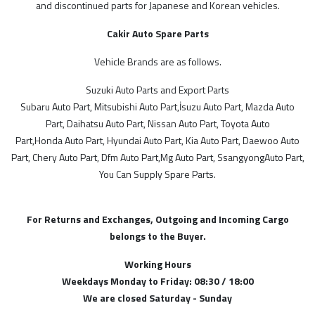
and discontinued parts for Japanese and Korean vehicles.
MODELLER
Cakir Auto Spare Parts
İthal Ürünlerimiz
Vehicle Brands are as follows.
Suzie Parts
Suzuki Auto Parts and Export Parts
Subaru Auto Part, Mitsubishi Auto Part,İsuzu Auto Part, Mazda Auto
Kore
Part, Daihatsu Auto Part, Nissan Auto Part, Toyota Auto
SGP
Part,Honda Auto Part, Hyundai Auto Part, Kia Auto Part, Daewoo Auto
Tayvan
Part, Chery Auto Part, Dfm Auto Part,Mg Auto Part, SsangyongAuto Part,
You Can Supply Spare Parts.
Malezya
AİSİN
For Returns and Exchanges, Outgoing and Incoming Cargo
belongs to the Buyer.
STOK DURUMU
Working Hours
Weekdays Monday to Friday: 08:30 / 18:00
Sadece Stoktakiler
We are closed Saturday - Sunday