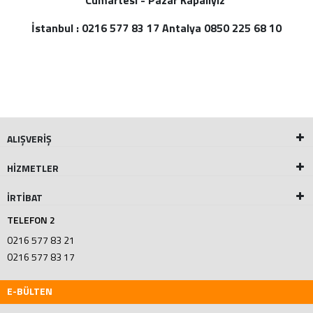
Cumartesi - Pazar Kapalıyız
İstanbul : 0216 577 83 17 Antalya 0850 225 68 10
ALIŞVERİŞ
HİZMETLER
İRTİBAT
TELEFON 2
0216 577 83 21
0216 577 83 17
E-BÜLTEN