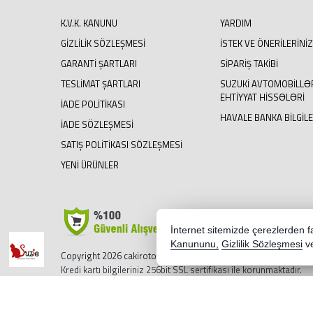
K.V.K. KANUNU
YARDIM
GIZLILIK SÖZLEŞMESI
İSTEK VE ÖNERILERINIZ
GARANTI ŞARTLARI
SIPARIŞ TAKIBI
TESLIMAT ŞARTLARI
SUZUKI AVTOMOBILLƏ
EHTIYYAT HISSƏLƏRI
İADE POLITIKASI
HAVALE BANKA BILGILE
İADE SÖZLEŞMESI
SATIŞ POLITIKASI SÖZLEŞMESI
YENI ÜRÜNLER
İnternet sitemizde çerezlerden fay
Kanununu,
Gizlilik Sözleşmesi
v
Copyright 2026 cakirotoparca.com - Tüm hakları saklıdır.
Kredi kartı bilgileriniz 256bit SSL sertifikası ile korunmaktadır.
Bu site AKINSOFT E-Ticaret ile hazırlanmıştır.