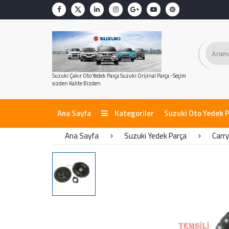
Suzuki Çakır Oto Yedek Parça Suzuki Orijinal Parça -Seçim
sizden Kalite Bizden
Ana Sayfa
Kategoriler
Suzuki Oto Yedek 
Ana Sayfa
Suzuki Yedek Parça
Carry