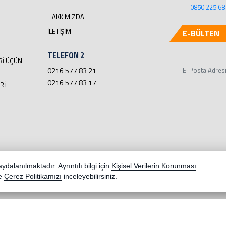
0850 225 68
HAKKIMIZDA
İLETIŞIM
E-BÜLTEN
TELEFON 2
RI ÜÇÜN
0216 577 83 21
0216 577 83 17
RI
dalanılmaktadır. Ayrıntılı bilgi için
Kişisel Verilerin Korunması
e
Çerez Politikamızı
inceleyebilirsiniz.
Youtube
Google+