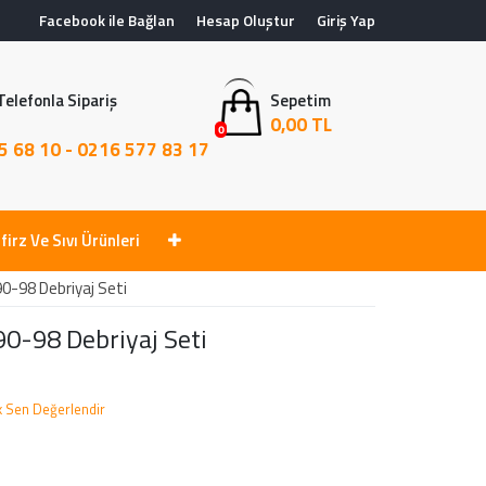
Facebook ile Bağlan
Hesap Oluştur
Giriş Yap
Telefonla Sipariş
Sepetim
0,00 TL
0
5 68 10 - 0216 577 83 17
firz Ve Sıvı Ürünleri
0-98 Debriyaj Seti
90-98 Debriyaj Seti
lk Sen Değerlendir