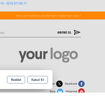
 10 - 0216 577 83 17
Yeni ve indirimli ürünlerden haberdar olun !
ABONE OL
Reddet
Kabul Et
Instagram
Linkedin
Twitter
Facebook
Bipp
Pinterest