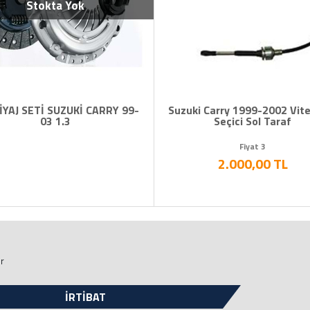
Stokta Yok
YAJ SETİ SUZUKİ CARRY 99-
Suzuki Carry 1999-2002 Vite
03 1.3
Seçici Sol Taraf
Fiyat 3
2.000,00 TL
ir
İRTİBAT