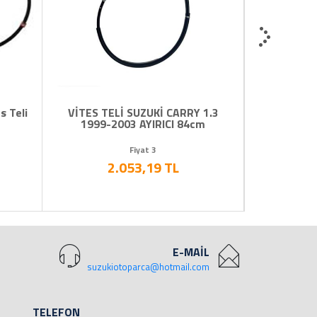
s Teli
VİTES TELİ SUZUKİ CARRY 1.3
DEBRİYAJ B
1999-2003 AYIRICI 84cm
Fiyat 3
2.053,19 TL
1
E-MAİL
suzukiotoparca@hotmail.com
TELEFON