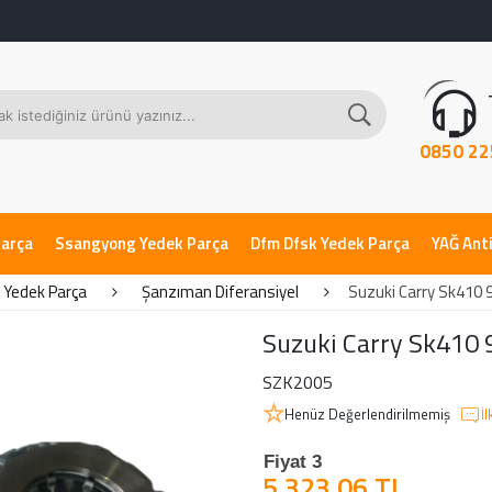
0850 22
Parça
Ssangyong Yedek Parça
Dfm Dfsk Yedek Parça
YAĞ Anti
 Yedek Parça
Şanzıman Diferansiyel
Suzuki Carry Sk410 9
Suzuki Carry Sk410 
SZK2005
Henüz Değerlendirilmemiş
İ
Fiyat 3
5.323,06 TL