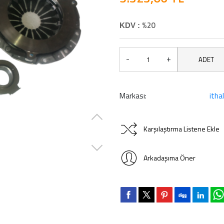
%20
KDV :
-
+
ADET
Markası:
ithal
Karşılaştırma Listene Ekle
Arkadaşıma Öner