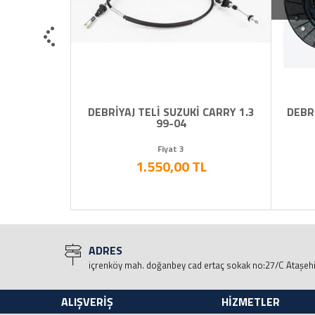
İYEL
DEBRİYAJ TELİ SUZUKİ CARRY 1.3
DEBRİ
99-04
Fiyat 3
L
1.550,00 TL
ADRES
içrenköy mah. doğanbey cad ertaç sokak no:27/C Ataşeh
ALIŞVERİŞ
HİZMETLER