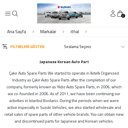
0
KATEGORİLER
Alto Yedek Parça
Ana Sayfa
Markalar
ithal
Baleno Yedek Parça
Bmw Yedek Parça
FILTRELERI GÖSTER
Byd Yedek Parça
Carry Yedek Parça
Japanese Korean Auto Part
Chery Yedek Parça
Çakır Auto Spare Parts We started to operate in İkitelli Organized
Chevrolet Yedek Parça
Industry as Çakır Auto Spare Parts after the completion of our
Daewoo Yedek Parça
company, formerly known as Yıldız Auto Spare Parts, in 2006, which
DAİHATSU
we co-founded in 2006. As of 2011, we have been continuing our
Daihatsu Yedek Parça
activities in Istanbul Bostancı. During the periods when we were
Dfm Dfsk Yedek Parça
active especially in Suzuki Vehicles, we also started wholesale and
Elektrik - Motor Elektrik
retail sales of spare parts of other vehicle brands. You can obtain new
Elektrik - Motor Elektrik
and discontinued parts for Japanese and Korean vehicles.