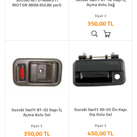
Süspansiyon Ön Arka
Açma Kolu Sağ
MOTOR ARKA KULAK yerli
Süspansiyon Ön Arka
Fiyat 3
Süspansiyon Ön Arka
350,00 TL
Süspansiyon Ön Arka
Swift Yedek Parça
Sx4 Sedici Yedek Parça
Şanzıman - Difransiye
Şanzıman Diferansiyel
Şanzıman Diferansiyel
Şanzıman Diferansiyel
Şanzıman Diferansiyel
Şanzıman Diferansiyel
Şanzıman Diferansiyel
Şanzıman Diferansiyel
Suzuki Swift 90-03 Ön Kapı
Suzuki Swift 87-92 Kapı İç
Dış Kolu Sol
Açma Kolu Sol
Şanzıman Difransiyel
Şanzıman Difransiyel
Fiyat 3
Fiyat 3
450,00 TL
350,00 TL
Tata Yedek Parça