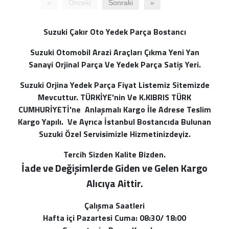
«
Önceki
Sonraki
»
Suzuki Çakır Oto Yedek Parça Bostancı
Suzuki Otomobil Arazi Araçları Çıkma Yeni Yan
Sanayi Orjinal Parça Ve Yedek Parça Satiş Yeri.
Suzuki Orjina Yedek Parça Fiyat Listemiz Sitemizde
Mevcuttur. TÜRKİYE'nin Ve K.KIBRIS TÜRK
CUMHURİYETİ'ne Anlaşmalı Kargo İle Adrese Teslim
Kargo Yapılı. Ve Ayrıca İstanbul Bostancıda Bulunan
Suzuki Özel Servisimizle Hizmetinizdeyiz.
Tercih Sizden Kalite Bizden.
İade ve Değişimlerde Giden ve Gelen Kargo
Alı
cıya Aittir.
Çalışma Saatleri
Hafta içi Pazartesi Cuma: 08:30/ 18:00