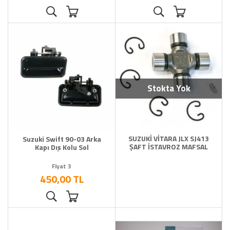
Toyota Yedek Parça
Vitara Yedek Parça
Wagon R Yedek Parça
YAĞ Antifirz Ve Sıvı Ürünleri
Stokta Yok
SUZUKİ VİTARA JLX SJ413
Suzuki Swift 90-03 Arka
ŞAFT İSTAVROZ MAFSAL
Kapı Dış Kolu Sol
Fiyat 3
450,00 TL