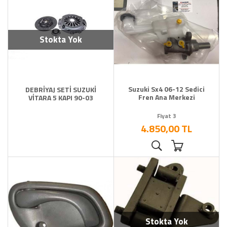
Motor Piston Krank Silindir Kapak
Motor Soğutma - Klima
Motor Soğutma - Klima
Stokta Yok
Motor Soğutma - Klima
Motor Soğutma - Klima
Motor Soğutma - Klima
Motor Soğutma - Klima
Suzuki Sx4 06-12 Sedici
DEBRİYAJ SETİ SUZUKİ
Fren Ana Merkezi
VİTARA 5 KAPI 90-03
Motor Soğutma - Klima
Motor Soğutma - Klima
Fiyat 3
4.850,00 TL
Motor Soğutma - Klima
Nissan Yedek Parça
Opel Yedek Parçaları
Peugeot Yedek Parça
Proton Yedek Parça
Renault Yedek Parça
Samurai Sj Yedek Parça
Stokta Yok
Soğutma