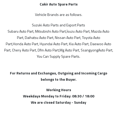
Elektrik- Motor Elektrik
Cakir Auto Spare Parts
Elektrik- Motor Elektrik
Elektrik- Motor Elektrik
Vehicle Brands are as follows.
STOK DURUMU
Elektrik- Motor Elektrik
Suzuki Auto Parts and Export Parts
Sadece Stoktakiler
Elektrik- Motor Elektrik
Subaru Auto Part, Mitsubishi Auto Part,İsuzu Auto Part, Mazda Auto
Elektrik- Motor Elektrik
Part, Daihatsu Auto Part, Nissan Auto Part, Toyota Auto
FİYAT ARALIĞI
Elektrik- Motor Elektrik
Part,Honda Auto Part, Hyundai Auto Part, Kia Auto Part, Daewoo Auto
Elektrik- Motor Elektrik
Part, Chery Auto Part, Dfm Auto Part,Mg Auto Part, SsangyongAuto Part,
You Can Supply Spare Parts.
Elektrik- Motor Elektrik
Elektrik- Motor Elektrik
Elektrik- Motor Elektrik
For Returns and Exchanges, Outgoing and Incoming Cargo
Fiat Yedek Parça
belongs to the Buyer.
Ford Yedek Parça
Working Hours
Geely Yedek Parça
Weekdays Monday to Friday: 08:30 / 18:00
Grand Vitara Yedek Parça
We are closed Saturday - Sunday
Honda Yedek Parça
Hyundai Yedek Parça