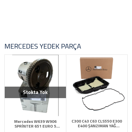
Toyota Yedek Parça
YAĞ Antifirz Ve Sıvı Ürünleri
MERCEDES YEDEK PARÇA
Stokta Yok
C300 C43 C63 CLS550 E300
Mercedes W639 W906
E400 ŞANZIMAN YAĞ
SPRİNTER 651 EURO 5
KARTERİ FİLTRESİ
Motor Yağ Pompası