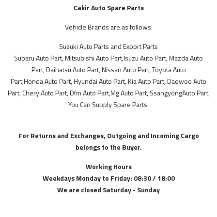
Hyundai Yedek Parça
Cakir Auto Spare Parts
İsuzu Yedek Parça
Kia Yedek Parça
Vehicle Brands are as follows.
MARKALAR
Lan Rover Yedek Parça
Suzuki Auto Parts and Export Parts
Mazda Yedek Parça
ithal
Subaru Auto Part, Mitsubishi Auto Part,İsuzu Auto Part, Mazda Auto
Mercedes Yedek Parça
Part, Daihatsu Auto Part, Nissan Auto Part, Toyota Auto
Mg Yedek Parça
Part,Honda Auto Part, Hyundai Auto Part, Kia Auto Part, Daewoo Auto
MODELLER
Mitsubishi Yedek Parça
Part, Chery Auto Part, Dfm Auto Part,Mg Auto Part, SsangyongAuto Part,
You Can Supply Spare Parts.
Nissan Yedek Parça
Alman
Opel Yedek Parçaları
Peugeot Yedek Parça
For Returns and Exchanges, Outgoing and Incoming Cargo
Proton Yedek Parça
belongs to the Buyer.
STOK DURUMU
Renault Yedek Parça
Working Hours
Sadece Stoktakiler
Ssangyong Yedek Parça
Weekdays Monday to Friday: 08:30 / 18:00
Subaru Yedek Parça
We are closed Saturday - Sunday
Suzuki Yedek Parça
FİYAT ARALIĞI
Tata Yedek Parça