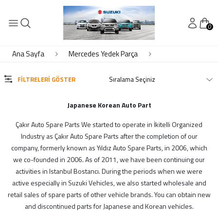
0
KATEGORİLER
Audi Yedek Parça
Ana Sayfa
Mercedes Yedek Parça
Bmw Yedek Parça
Byd Yedek Parça
FILTRELERI GÖSTER
Chery Yedek Parça
Chevrolet Yedek Parça
Japanese Korean Auto Part
Daewoo Yedek Parça
Çakır Auto Spare Parts We started to operate in İkitelli Organized
DAİHATSU
Industry as Çakır Auto Spare Parts after the completion of our
Daihatsu Yedek Parça
company, formerly known as Yıldız Auto Spare Parts, in 2006, which
Dfm Dfsk Yedek Parça
we co-founded in 2006. As of 2011, we have been continuing our
Fiat Yedek Parça
activities in Istanbul Bostancı. During the periods when we were
Ford Yedek Parça
active especially in Suzuki Vehicles, we also started wholesale and
Geely Yedek Parça
retail sales of spare parts of other vehicle brands. You can obtain new
Honda Yedek Parça
and discontinued parts for Japanese and Korean vehicles.