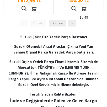
450,00 TL
1.672,96 TL
1 / 49
«
Önceki
Sonraki
»
Suzuki Çakır Oto Yedek Parça Bostancı
Suzuki Otomobil Arazi Araçları Çıkma Yeni Yan
Sanayi Orjinal Parça Ve Yedek Parça Satiş Yeri.
Suzuki Orjina Yedek Parça Fiyat Listemiz Sitemizde
Mevcuttur. TÜRKİYE'nin Ve K.KIBRIS TÜRK
CUMHURİYETİ'ne Anlaşmalı Kargo İle Adrese Teslim
Kargo Yapılı. Ve Ayrıca İstanbul Bostancıda Bulunan
Suzuki Özel Servisimizle Hizmetinizdeyiz.
Tercih Sizden Kalite Bizden.
İade ve Değişimlerde Giden ve Gelen Kargo