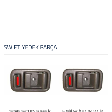
Alman
Malezya
Kore
STOK DURUMU
İtalyan
Sadece Stoktakiler
SWIFT YEDEK PARÇA
FİYAT ARALIĞI
Suzuki Swift 87-92 Kapı İç
Suzuki Swift 87-92 Kapı İç