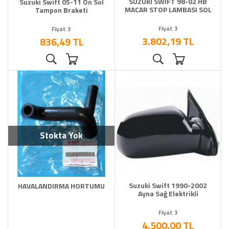
SUZUKİ SWİFT 98-02 HB
Suzuki Swift 05-11 Ön Sol
MACAR STOP LAMBASI SOL
Tampon Braketi
Fiyat 3
Fiyat 3
3.802,19 TL
836,49 TL
Stokta Yok
Suzuki Swift 1990-2002
HAVALANDIRMA HORTUMU
Ayna Sağ Elektrikli
Fiyat 3
4.500,00 TL