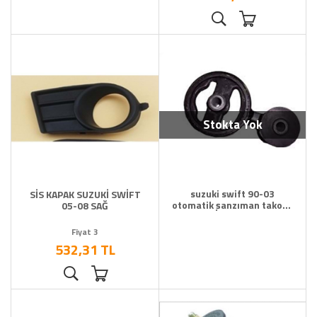
Stokta Yok
suzuki swift 90-03
SİS KAPAK SUZUKİ SWİFT
otomatik şanzıman takozu
05-08 SAĞ
TW
Fiyat 3
532,31 TL