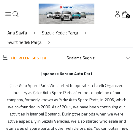
0
KATEGORİLER
Elektrik- Motor Elektrik
Ana Sayfa
Suzuki Yedek Parça
Kaporta
Swift Yedek Parça
Motor Piston Krank Silindir Kapak
Motor Soğutma - Klima
FILTRELERI GÖSTER
Süspansiyon Ön Arka
Şanzıman Diferansiyel
Japanese Korean Auto Part
Çakır Auto Spare Parts We started to operate in İkitelli Organized
MARKALAR
Industry as Çakır Auto Spare Parts after the completion of our
company, formerly known as Yıldız Auto Spare Parts, in 2006, which
Çkr Auto
we co-founded in 2006. As of 2011, we have been continuing our
ithal
activities in Istanbul Bostancı. During the periods when we were
active especially in Suzuki Vehicles, we also started wholesale and
suzuki
retail sales of spare parts of other vehicle brands. You can obtain new
Yerli