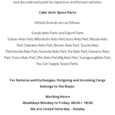
and discontinued parts for Japanese and Korean vehicles.
Cakir Auto Spare Parts
MODELLER
Vehicle Brands are as follows.
SGP
Suzuki Auto Parts and Export Parts
Subaru Auto Part, Mitsubishi Auto Part,İsuzu Auto Part, Mazda Auto
AİSİN
Part, Daihatsu Auto Part, Nissan Auto Part, Toyota Auto
Suzie Parts
Part,Honda Auto Part, Hyundai Auto Part, Kia Auto Part, Daewoo Auto
İthal Ürünlerimiz
Part, Chery Auto Part, Dfm Auto Part,Mg Auto Part, SsangyongAuto Part,
You Can Supply Spare Parts.
TR
Çin
For Returns and Exchanges, Outgoing and Incoming Cargo
Tayvan
belongs to the Buyer.
Japon
Working Hours
Fransız
Weekdays Monday to Friday: 08:30 / 18:00
We are closed Saturday - Sunday
Türk Malı