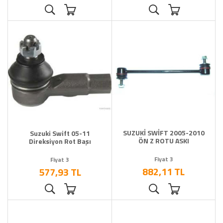
SUZUKİ SWİFT 2005-2010
Suzuki Swift 05-11
ÖN Z ROTU ASKI
Direksiyon Rot Başı
Fiyat 3
Fiyat 3
882,11 TL
577,93 TL