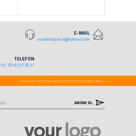
E-MAİL
suzukiotoparca@hotmail.com
TELEFON
 10 - 0216 577 83 17
Yeni ve indirimli ürünlerden haberdar olun !
ABONE OL