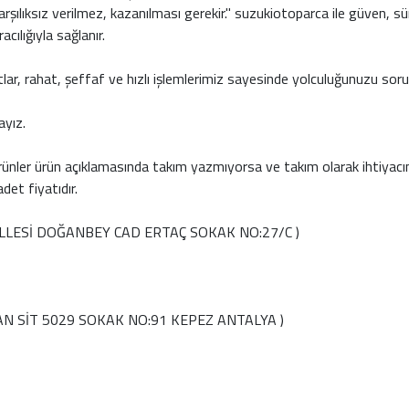
rşılıksız verilmez, kazanılması gerekir." suzukiotoparca ile güven, sür
cılığıyla sağlanır.
tlar, rahat, şeffaf ve hızlı işlemlerimiz sayesinde yolculuğunuzu s
ayız.
rünler ürün açıklamasında takım yazmıyorsa ve takım olarak ihtiyacı
et fiyatıdır.
LESİ DOĞANBEY CAD ERTAÇ SOKAK NO:27/C )
N SİT 5029 SOKAK NO:91 KEPEZ ANTALYA )