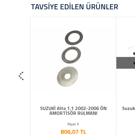
TAVSIYE EDILEN ÜRÜNLER
Stokta Yok
SUZUKİ Alto 1.1 2002-2006 ÖN
Suzuki Swift 4x4 2005
AMORTİSÖR RULMANI
AMORTİSÖR ta
Fiyat 3
806,07 TL