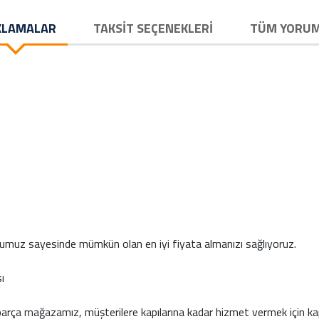
KLAMALAR
TAKSIT SEÇENEKLERI
TÜM YORU
muz sayesinde mümkün olan en iyi fiyata almanızı sağlıyoruz.
ı
parça mağazamız, müşterilere kapılarına kadar hizmet vermek için ka