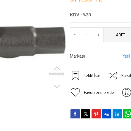
%20
KDV :
-
+
ADET
Markası:
Yerli
Teklif İste
Karşı
Favorilerime Ekle