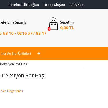
Facebook ile Bağlan
Hesap Oluştur
Giriş Yap
Telefonla Sipariş
Sepetim
0,00 TL
0
5 68 10 - 0216 577 83 17
firz Ve Sıvı Ürünleri
ireksiyon Rot Başı
Direksiyon Rot Başı
lk Sen Değerlendir