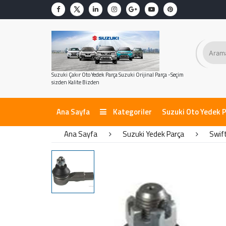
Suzuki Çakır Oto Yedek Parça Suzuki Orijinal Parça -Seçim
sizden Kalite Bizden
Ana Sayfa
Kategoriler
Suzuki Oto Yedek 
Ana Sayfa
Suzuki Yedek Parça
Swif