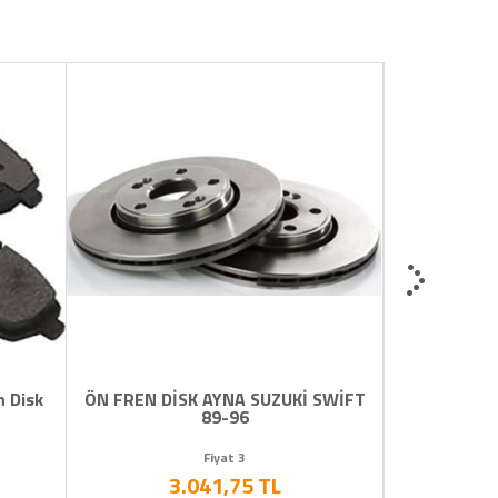
N DİSK AYNA SUZUKİ SWİFT
Suzuki Swift 05-11 4x4 Arka
89-96
Sağ Sol
Fiyat 3
Fiyat 3
3.041,75 TL
7.850,00 TL