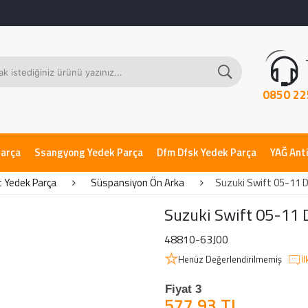
0850 22
Parça
Ssangyong Yedek Parça
Dfm Dfsk Yedek Parça
YAĞ Anti
t Yedek Parça
Süspansiyon Ön Arka
Suzuki Swift 05-11 D
Suzuki Swift 05-11 
48810-63J00
Henüz Değerlendirilmemiş
İ
Fiyat 3
577,93 TL