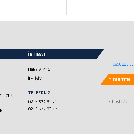
ir
İRTİBAT
0850 225 68
HAKKIMIZDA
İLETIŞIM
E-BÜLTEN
TELEFON 2
RI ÜÇÜN
0216 577 83 21
0216 577 83 17
RI