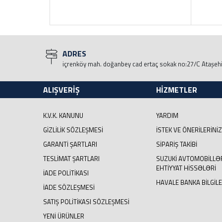
ADRES
içrenköy mah. doğanbey cad ertaç sokak no:27/C Ataşeh
ALIŞVERİŞ
HİZMETLER
K.V.K. KANUNU
YARDIM
GIZLILIK SÖZLEŞMESI
İSTEK VE ÖNERILERINIZ
GARANTI ŞARTLARI
SIPARIŞ TAKIBI
TESLIMAT ŞARTLARI
SUZUKI AVTOMOBILLƏ
EHTIYYAT HISSƏLƏRI
İADE POLITIKASI
HAVALE BANKA BILGILE
İADE SÖZLEŞMESI
SATIŞ POLITIKASI SÖZLEŞMESI
YENI ÜRÜNLER