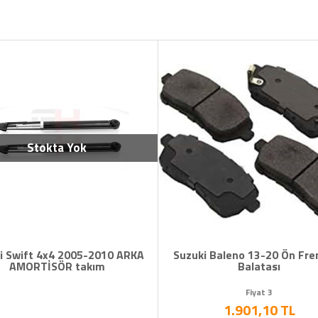
-2010 ARKA
Suzuki Baleno 13-20 Ön Fren Disk
ÖN FRE
kım
Balatası
Fiyat 3
1.901,10 TL