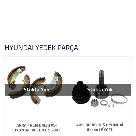
Toyota Yedek Parça
Türk Malı
YAĞ Antifirz Ve Sıvı Ürünleri
Alman
Malezya
Kore
HYUNDAI YEDEK PARÇA
ABD
STOK DURUMU
Sadece Stoktakiler
Stokta Yok
Stokta Yok
FİYAT ARALIĞI
AKS KAFASI DIŞ HYUNDAİ
ARKA FREN BALATASI
Accent EXCEL
HYUNDAİ ACCENT 95-00