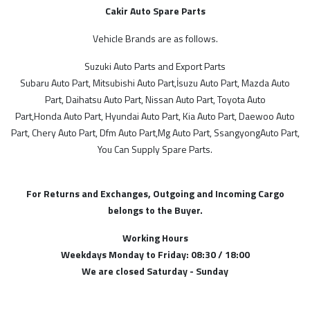
Hyundai Yedek Parça
Cakir Auto Spare Parts
İsuzu Yedek Parça
Kia Yedek Parça
Vehicle Brands are as follows.
MARKALAR
Lan Rover Yedek Parça
Suzuki Auto Parts and Export Parts
Mazda Yedek Parça
Diğer
Subaru Auto Part, Mitsubishi Auto Part,İsuzu Auto Part, Mazda Auto
Mercedes Yedek Parça
Part, Daihatsu Auto Part, Nissan Auto Part, Toyota Auto
ithal
Mg Yedek Parça
Part,Honda Auto Part, Hyundai Auto Part, Kia Auto Part, Daewoo Auto
suzuki
Mitsubishi Yedek Parça
Part, Chery Auto Part, Dfm Auto Part,Mg Auto Part, SsangyongAuto Part,
Yerli
You Can Supply Spare Parts.
Nissan Yedek Parça
Opel Yedek Parçaları
Peugeot Yedek Parça
For Returns and Exchanges, Outgoing and Incoming Cargo
MODELLER
Proton Yedek Parça
belongs to the Buyer.
Renault Yedek Parça
SGP
Working Hours
Ssangyong Yedek Parça
Weekdays Monday to Friday: 08:30 / 18:00
İthal Ürünlerimiz
Subaru Yedek Parça
We are closed Saturday - Sunday
Suzuki Yedek Parça
Japon Kore
Tata Yedek Parça
Çin