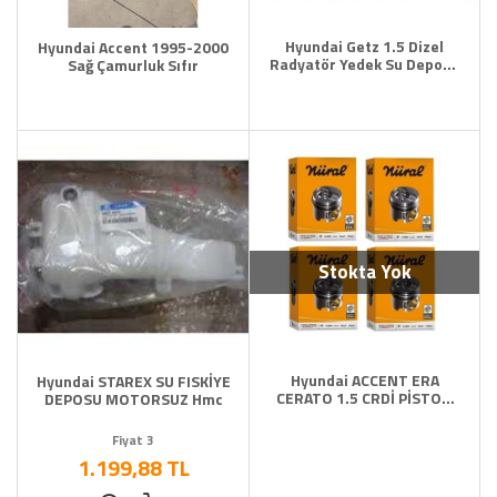
Hyundai Getz 1.5 Dizel
Hyundai Accent 1995-2000
Radyatör Yedek Su Deposu
Sağ Çamurluk Sıfır
Hmc
Stokta Yok
Hyundai ACCENT ERA
Hyundai STAREX SU FISKİYE
CERATO 1.5 CRDİ PİSTON
DEPOSU MOTORSUZ Hmc
SEGMAN 75.50MM 06>
Fiyat 3
1.199,88 TL