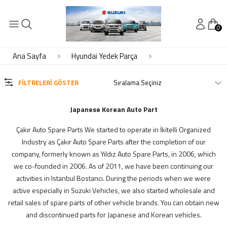
0
KATEGORİLER
Audi Yedek Parça
Ana Sayfa
Hyundai Yedek Parça
Bmw Yedek Parça
Byd Yedek Parça
FILTRELERI GÖSTER
Chery Yedek Parça
Chevrolet Yedek Parça
Japanese Korean Auto Part
Daewoo Yedek Parça
Çakır Auto Spare Parts We started to operate in İkitelli Organized
DAİHATSU
Industry as Çakır Auto Spare Parts after the completion of our
Daihatsu Yedek Parça
company, formerly known as Yıldız Auto Spare Parts, in 2006, which
Dfm Dfsk Yedek Parça
we co-founded in 2006. As of 2011, we have been continuing our
Fiat Yedek Parça
activities in Istanbul Bostancı. During the periods when we were
Ford Yedek Parça
active especially in Suzuki Vehicles, we also started wholesale and
Geely Yedek Parça
retail sales of spare parts of other vehicle brands. You can obtain new
Honda Yedek Parça
and discontinued parts for Japanese and Korean vehicles.