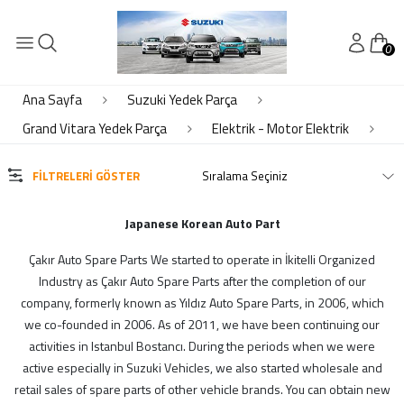
0
KATEGORİLER
Elektrik - Motor Elektrik
Ana Sayfa
Suzuki Yedek Parça
Elektrik- Motor Elektrik
Grand Vitara Yedek Parça
Elektrik - Motor Elektrik
Kaporta
Motor Piston Krank Silindir Kapak
FILTRELERI GÖSTER
Soğutma
Süspansiyon Ön Arka
Japanese Korean Auto Part
Şanzıman Difransiyel
Çakır Auto Spare Parts We started to operate in İkitelli Organized
Industry as Çakır Auto Spare Parts after the completion of our
MARKALAR
company, formerly known as Yıldız Auto Spare Parts, in 2006, which
we co-founded in 2006. As of 2011, we have been continuing our
ithal
activities in Istanbul Bostancı. During the periods when we were
active especially in Suzuki Vehicles, we also started wholesale and
retail sales of spare parts of other vehicle brands. You can obtain new
MODELLER