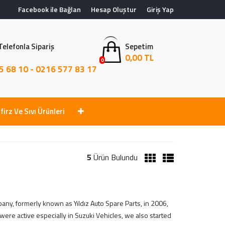
Facebook ile Bağlan
Hesap Oluştur
Giriş Yap
Telefonla Sipariş
Sepetim
0,00 TL
0
5 68 10 - 0216 577 83 17
firz Ve Sıvı Ürünleri
5
Ürün Bulundu
pany, formerly known as Yıldız Auto Spare Parts, in 2006,
ere active especially in Suzuki Vehicles, we also started