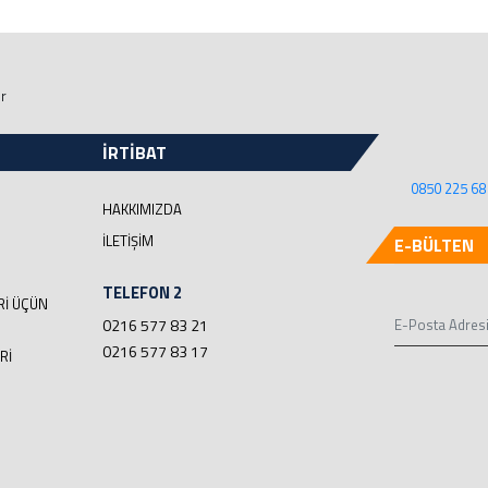
ir
İRTİBAT
0850 225 68
HAKKIMIZDA
İLETIŞIM
E-BÜLTEN
TELEFON 2
RI ÜÇÜN
0216 577 83 21
0216 577 83 17
RI