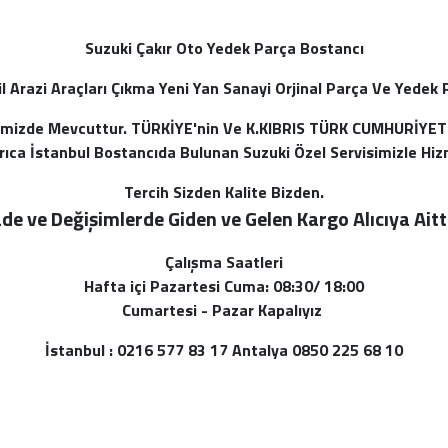
Suzuki Çakır Oto Yedek Parça Bostancı
 Arazi Araçları Çıkma Yeni Yan Sanayi Orjinal Parça Ve Yedek P
temizde Mevcuttur. TÜRKİYE'nin Ve K.KIBRIS TÜRK CUMHURİYET
yrıca İstanbul Bostancıda Bulunan Suzuki Özel Servisimizle Hiz
Tercih Sizden Kalite Bizden.
ade ve Değişimlerde Giden ve Gelen Kargo Alı
cıya Aitt
Çalışma Saatleri
Hafta içi Pazartesi Cuma: 08:30/ 18:00
Cumartesi - Pazar Kapalıyız
İstanbul : 0216 577 83 17 Antalya 0850 225 68 10