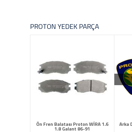
Toyota Yedek Parça
FİYAT ARALIĞI
YAĞ Antifirz Ve Sıvı Ürünleri
PROTON YEDEK PARÇA
Ön Fren Balatası Proton WİRA 1.6
Arka 
1.8 Galant 86-91