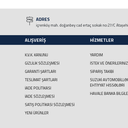
ADRES
içrenköy mah. doğanbey cad ertaç sokak no:27/C Ataşeh
ALIŞVERİŞ
HİZMETLER
K.V.K. KANUNU
YARDIM
GIZLILIK SÖZLEŞMESI
İSTEK VE ÖNERILERINIZ
GARANTI ŞARTLARI
SIPARIŞ TAKIBI
TESLIMAT ŞARTLARI
SUZUKI AVTOMOBILLƏ
EHTIYYAT HISSƏLƏRI
İADE POLITIKASI
HAVALE BANKA BILGILE
İADE SÖZLEŞMESI
SATIŞ POLITIKASI SÖZLEŞMESI
YENI ÜRÜNLER