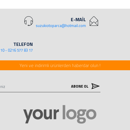
E-MAİL
suzukiotoparca@hotmail.com
TELEFON
 10 - 0216 577 83 17
Yeni ve indirimli ürünlerden haberdar olun !
ABONE OL