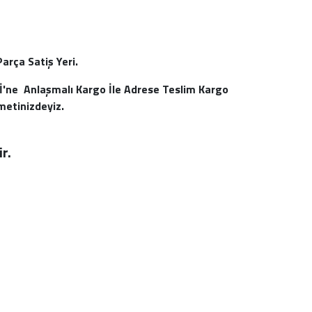
arça Satiş Yeri.
İ'ne Anlaşmalı Kargo İle Adrese Teslim Kargo
metinizdeyiz.
ir.