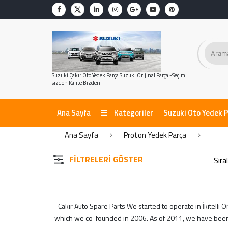
KATEGORİLER
Audi Yedek Parça
Bmw Yedek Parça
Suzuki Çakır Oto Yedek Parça Suzuki Orijinal Parça -Seçim
Byd Yedek Parça
sizden Kalite Bizden
Chery Yedek Parça
Chevrolet Yedek Parça
Ana Sayfa
Kategoriler
Suzuki Oto Yedek 
Daewoo Yedek Parça
DAİHATSU
Ana Sayfa
Proton Yedek Parça
Daihatsu Yedek Parça
FILTRELERI GÖSTER
Dfm Dfsk Yedek Parça
Fiat Yedek Parça
Ford Yedek Parça
Geely Yedek Parça
Çakır Auto Spare Parts We started to operate in İkitelli
Honda Yedek Parça
which we co-founded in 2006. As of 2011, we have been co