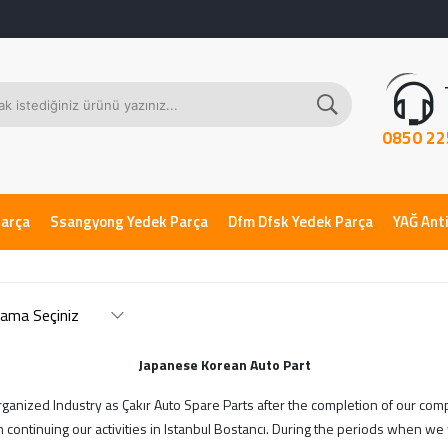
0850 22
Parça
Ssangyong Yedek Parça
Dfm Dfsk Yedek Parça
YAĞ Anti
Japanese Korean Auto Part
 Organized Industry as Çakır Auto Spare Parts after the completion of our com
ntinuing our activities in Istanbul Bostancı. During the periods when we w