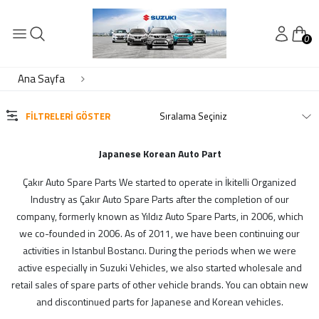
0
KATEGORİLER
Audi Yedek Parça
Ana Sayfa
Bmw Yedek Parça
Byd Yedek Parça
FILTRELERI GÖSTER
Chery Yedek Parça
Chevrolet Yedek Parça
Japanese Korean Auto Part
Daewoo Yedek Parça
Çakır Auto Spare Parts We started to operate in İkitelli Organized
DAİHATSU
Industry as Çakır Auto Spare Parts after the completion of our
Daihatsu Yedek Parça
company, formerly known as Yıldız Auto Spare Parts, in 2006, which
Dfm Dfsk Yedek Parça
we co-founded in 2006. As of 2011, we have been continuing our
Fiat Yedek Parça
activities in Istanbul Bostancı. During the periods when we were
Ford Yedek Parça
active especially in Suzuki Vehicles, we also started wholesale and
Geely Yedek Parça
retail sales of spare parts of other vehicle brands. You can obtain new
Honda Yedek Parça
and discontinued parts for Japanese and Korean vehicles.