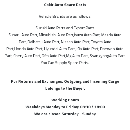
Hyundai Yedek Parça
Cakir Auto Spare Parts
İsuzu Yedek Parça
Kia Yedek Parça
Vehicle Brands are as follows.
STOK DURUMU
Lan Rover Yedek Parça
Suzuki Auto Parts and Export Parts
Sadece Stoktakiler
Mazda Yedek Parça
Subaru Auto Part, Mitsubishi Auto Part,İsuzu Auto Part, Mazda Auto
Mercedes Yedek Parça
Part, Daihatsu Auto Part, Nissan Auto Part, Toyota Auto
FİYAT ARALIĞI
Mg Yedek Parça
Part,Honda Auto Part, Hyundai Auto Part, Kia Auto Part, Daewoo Auto
Mitsubishi Yedek Parça
Part, Chery Auto Part, Dfm Auto Part,Mg Auto Part, SsangyongAuto Part,
You Can Supply Spare Parts.
Nissan Yedek Parça
Opel Yedek Parçaları
Peugeot Yedek Parça
For Returns and Exchanges, Outgoing and Incoming Cargo
Proton Yedek Parça
belongs to the Buyer.
Renault Yedek Parça
Working Hours
Ssangyong Yedek Parça
Weekdays Monday to Friday: 08:30 / 18:00
Subaru Yedek Parça
We are closed Saturday - Sunday
Suzuki Yedek Parça
Tata Yedek Parça