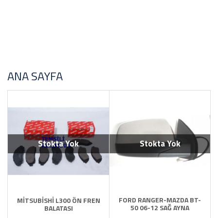
Toyota Yedek Parça
YAĞ Antifirz Ve Sıvı Ürünleri
ANA SAYFA
Stokta Yok
Stokta Yok
FORD RANGER-MAZDA BT-
MİTSUBİSHİ L300 ÖN FREN
50 06-12 SAĞ AYNA
BALATASI