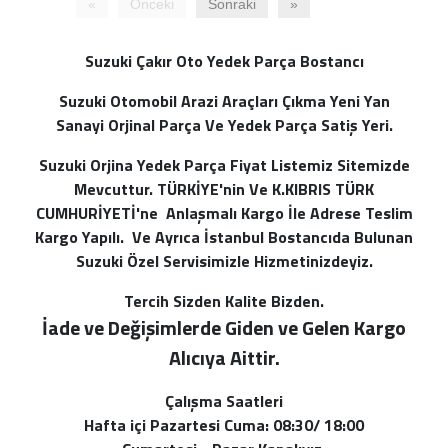
«
Önceki
Sonraki
»
Suzuki Çakır Oto Yedek Parça Bostancı
Suzuki Otomobil Arazi Araçları Çıkma Yeni Yan
Sanayi Orjinal Parça Ve Yedek Parça Satiş Yeri.
Suzuki Orjina Yedek Parça Fiyat Listemiz Sitemizde
Mevcuttur. TÜRKİYE'nin Ve K.KIBRIS TÜRK
CUMHURİYETİ'ne Anlaşmalı Kargo İle Adrese Teslim
Kargo Yapılı. Ve Ayrıca İstanbul Bostancıda Bulunan
Suzuki Özel Servisimizle Hizmetinizdeyiz.
Tercih Sizden Kalite Bizden.
İade ve Değişimlerde Giden ve Gelen Kargo
Alı
cıya Aittir.
Çalışma Saatleri
Hafta içi Pazartesi Cuma: 08:30/ 18:00