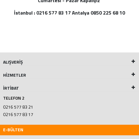
Cumartesi - Pazar Kapalıyız
İstanbul : 0216 577 83 17 Antalya 0850 225 68 10
ALIŞVERİŞ
HİZMETLER
İRTİBAT
TELEFON 2
0216 577 83 21
0216 577 83 17
E-BÜLTEN