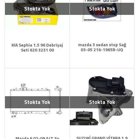
Stokta Yok
Stokta Yok
mazda 3 sedan stop Sağ
KIA Sephia 1.5 96 Debriyaj
03-05 216-1965R-UQ
Seti 620 3231 00
Stokta Yok
Stokta Yok
SUZUKİ GRAND VİTARA 1.9
Mazda 6 02-09 A/T Su