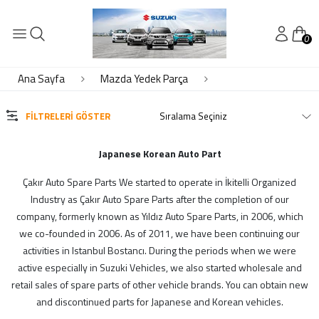
0
KATEGORİLER
Audi Yedek Parça
Ana Sayfa
Mazda Yedek Parça
Bmw Yedek Parça
Byd Yedek Parça
FILTRELERI GÖSTER
Chery Yedek Parça
Chevrolet Yedek Parça
Japanese Korean Auto Part
Daewoo Yedek Parça
Çakır Auto Spare Parts We started to operate in İkitelli Organized
DAİHATSU
Industry as Çakır Auto Spare Parts after the completion of our
Daihatsu Yedek Parça
company, formerly known as Yıldız Auto Spare Parts, in 2006, which
Dfm Dfsk Yedek Parça
we co-founded in 2006. As of 2011, we have been continuing our
Fiat Yedek Parça
activities in Istanbul Bostancı. During the periods when we were
Ford Yedek Parça
active especially in Suzuki Vehicles, we also started wholesale and
Geely Yedek Parça
retail sales of spare parts of other vehicle brands. You can obtain new
Honda Yedek Parça
and discontinued parts for Japanese and Korean vehicles.