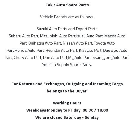
Hyundai Yedek Parça
Cakir Auto Spare Parts
İsuzu Yedek Parça
Kia Yedek Parça
Vehicle Brands are as follows.
MARKALAR
Lan Rover Yedek Parça
Suzuki Auto Parts and Export Parts
Mazda Yedek Parça
ithal
Subaru Auto Part, Mitsubishi Auto Part,İsuzu Auto Part, Mazda Auto
Mercedes Yedek Parça
Part, Daihatsu Auto Part, Nissan Auto Part, Toyota Auto
Yerli
Mg Yedek Parça
Part,Honda Auto Part, Hyundai Auto Part, Kia Auto Part, Daewoo Auto
Mitsubishi Yedek Parça
Part, Chery Auto Part, Dfm Auto Part,Mg Auto Part, SsangyongAuto Part,
You Can Supply Spare Parts.
Nissan Yedek Parça
MODELLER
Opel Yedek Parçaları
Türk Malı
Peugeot Yedek Parça
For Returns and Exchanges, Outgoing and Incoming Cargo
Proton Yedek Parça
İthal Ürünlerimiz
belongs to the Buyer.
Renault Yedek Parça
İtalyan
Working Hours
Ssangyong Yedek Parça
Weekdays Monday to Friday: 08:30 / 18:00
Alman
Subaru Yedek Parça
We are closed Saturday - Sunday
Suzuki Yedek Parça
Malezya
Tata Yedek Parça
Fransız