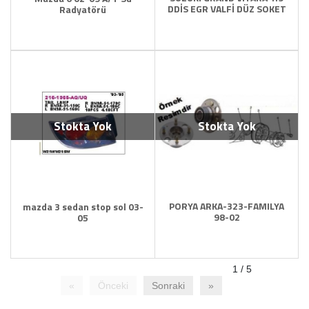
DDİS EGR VALFİ DÜZ SOKET
Radyatörü
Stokta Yok
Stokta Yok
PORYA ARKA-323-FAMILYA
mazda 3 sedan stop sol 03-
98-02
05
1 / 5
«
Önceki
Sonraki
»