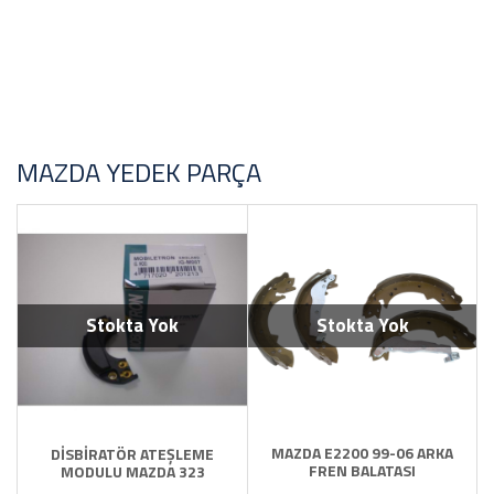
Toyota Yedek Parça
YAĞ Antifirz Ve Sıvı Ürünleri
STOK DURUMU
Sadece Stoktakiler
MAZDA YEDEK PARÇA
FİYAT ARALIĞI
Stokta Yok
Stokta Yok
MAZDA E2200 99-06 ARKA
DİSBİRATÖR ATEŞLEME
FREN BALATASI
MODULU MAZDA 323