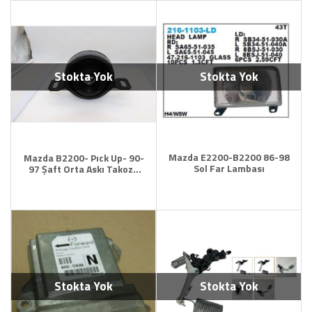
Stokta Yok
Stokta Yok
Mazda E2200-B2200 86-98
Mazda B2200- Pıck Up- 90-
Sol Far Lambası
97 Şaft Orta Askı Takozu
Bilyasız
Stokta Yok
Stokta Yok