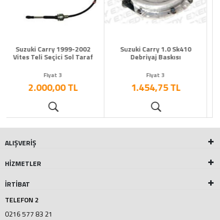
Suzuki Carry 1.0 Sk410
VOLANT DİŞLİSİ SUZUKİ
Debriyaj Baskısı
CARRY 90-97
Fiyat 3
Fiyat 3
1.454,75 TL
1.520,88 TL
ALIŞVERİŞ
HİZMETLER
İRTİBAT
TELEFON 2
0216 577 83 21