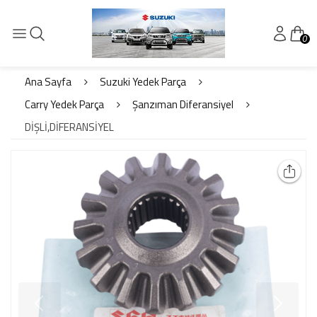
0
Ana Sayfa
Suzuki Yedek Parça
Carry Yedek Parça
Şanzıman Diferansiyel
DİŞLİ,DİFERANSİYEL