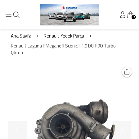
0
Ana Sayfa
Renault Yedek Parça
Renault Laguna II Megane II Scenic II 1,9 DCI F9Q Turbo
Çıkma