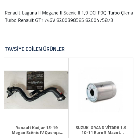
Renault Laguna II Megane II Scenic II 1,9 DCI F9Q Turbo Çıkma
Turbo Renault GT1746V 8200398585 8200475873
TAVSIYE EDILEN ÜRÜNLER
Renault Kadjar 15-19
SUZUKİ GRAND VİTARA 1.9
Megan Scénic IV Qashqai
10-11 Euro 5 Mazot
J11 Turbo Borusu
FİLTRESİ