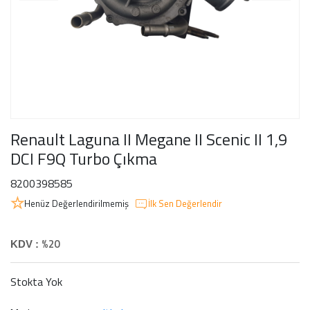
Renault Laguna II Megane II Scenic II 1,9
DCI F9Q Turbo Çıkma
8200398585
Henüz Değerlendirilmemiş
İlk Sen Değerlendir
%20
KDV :
Stokta Yok