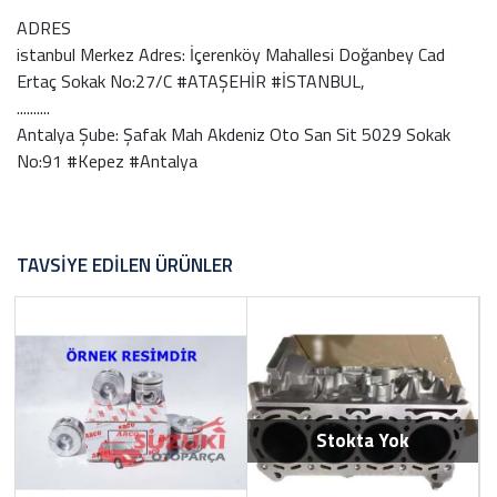
ADRES
istanbul Merkez Adres: İçerenköy Mahallesi Doğanbey Cad
Ertaç Sokak No:27/C #ATAŞEHİR #İSTANBUL,
..........
Antalya Şube: Şafak Mah Akdeniz Oto San Sit 5029 Sokak
No:91 #Kepez #Antalya
TAVSIYE EDILEN ÜRÜNLER
Stokta Yok