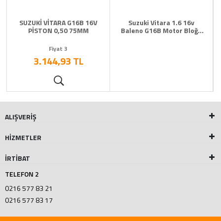
SUZUKİ VİTARA G16B 16V
Suzuki Vitara 1.6 16v
PİSTON 0,50 75MM
Baleno G16B Motor Bloğu
ckr
Fiyat 3
3.144,93 TL
ALIŞVERİŞ
HİZMETLER
İRTİBAT
TELEFON 2
0216 577 83 21
0216 577 83 17