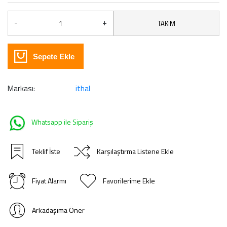
-
+
TAKIM
Sepete Ekle
Markası:
ithal
Whatsapp ile Sipariş
Teklif İste
Karşılaştırma Listene Ekle
Fiyat Alarmı
Favorilerime Ekle
Arkadaşıma Öner