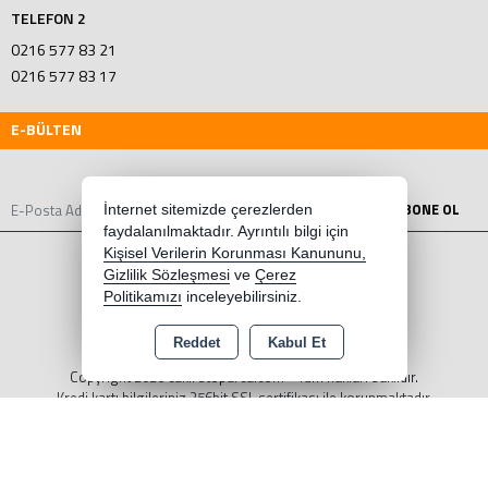
TELEFON 2
0216 577 83 21
0216 577 83 17
E-BÜLTEN
ABONE OL
İnternet sitemizde çerezlerden
faydalanılmaktadır. Ayrıntılı bilgi için
Kişisel Verilerin Korunması Kanununu,
Gizlilik Sözleşmesi
ve
Çerez
Politikamızı
inceleyebilirsiniz.
Reddet
Kabul Et
Copyright 2026 cakirotoparca.com - Tüm hakları saklıdır.
Kredi kartı bilgileriniz 256bit SSL sertifikası ile korunmaktadır.
Bu site AKINSOFT E-Ticaret ile hazırlanmıştır.