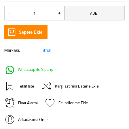
-
+
ADET
Sepete Ekle
Markası:
ithal
Whatsapp ile Sipariş
Teklif İste
Karşılaştırma Listene Ekle
Fiyat Alarmı
Favorilerime Ekle
Arkadaşıma Öner